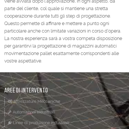
viene avviata dopo l’approvazione, in ogni aspetto, da
parte del cliente, col quale si mantiene una stretta
cooperazione durante tutti gli step di progettazione.
Questo permette di affinare e mettere a punto ogni
particolare anche con limitate variazioni in corso d’opera.
La nostra esperienza sarà a vostra competa disposizione
per garantirvi la progettazione di magazzini automatici
movimentazione pallet esattamente corrispondenti alle
vostre aspettative.
Aree di Intervento
Attrezzature Meccaniche
Automazioni industriali
Linee di produzione industriali