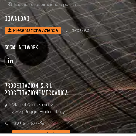
Impianti di aspirazione e pulizia
DOWNLOAD
PDF 356.9 Kb
Presentazione Azienda
SOCIAL NETWORK
PROGETTAZIONI s.r.l.
Progettazione meccanica
Via del Quaresimo, 2
42123 Reggio Emilia – Italy
+39 0522 577789
sergio.l@progettazioni.net