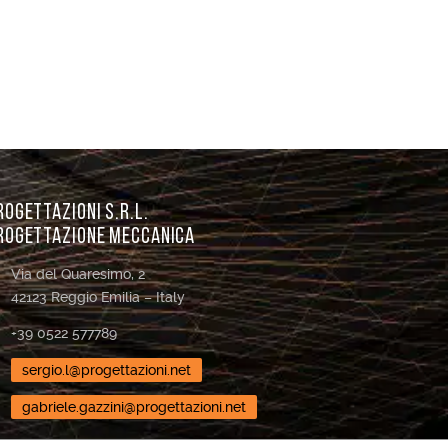
ROGETTAZIONI s.r.l.
rogettazione meccanica
Via del Quaresimo, 2
42123 Reggio Emilia – Italy
+39 0522 577789
sergio.l@progettazioni.net
gabriele.gazzini@progettazioni.net